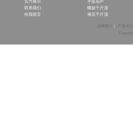
实力展示
手扳葫芦
联系我们
螺旋千斤顶
给我留言
液压千斤顶
|
品牌简介
产品中
Copyri