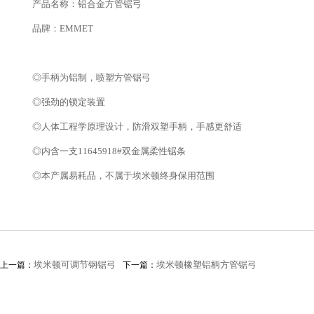
产品名称：铝合金方管锯弓
品牌：EMMET
◎手柄为铝制，喷塑方管锯弓
◎强劲的锁定装置
◎人体工程学原理设计，防滑双塑手柄，手感更舒适
◎内含一支11645918#双金属柔性锯条
◎本产属易耗品，不属于埃米顿终身保用范围
埃米顿可调节钢锯弓
埃米顿橡塑铝柄方管锯弓
上一篇：
下一篇：