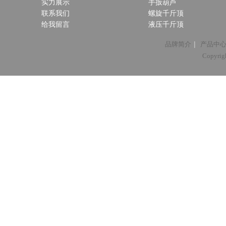
实力展示
手扳葫芦
联系我们
螺旋千斤顶
给我留言
液压千斤顶
|
品牌简介
产品中
Copyri