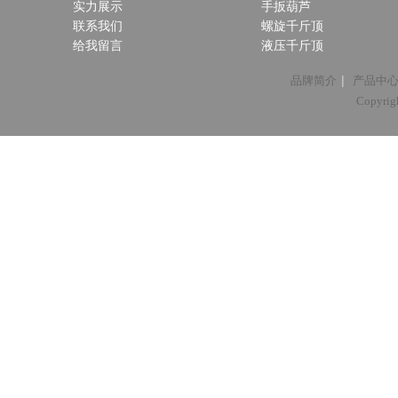
实力展示
手扳葫芦
联系我们
螺旋千斤顶
给我留言
液压千斤顶
|
品牌简介
产品中
Copyri