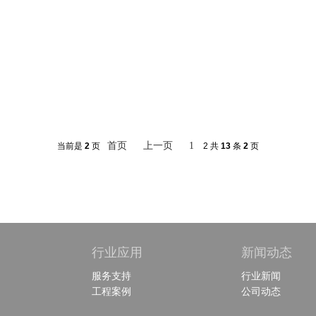
首页
上一页
1
当前是
2
页
2 共
13
条
2
页
行业应用
新闻动态
服务支持
行业新闻
工程案例
公司动态