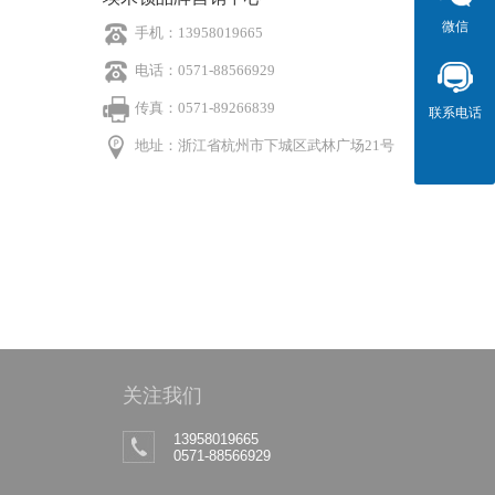
微信
手机：13958019665
电话：0571-88566929
传真：0571-89266839
联系电话
地址：浙江省杭州市下城区武林广场21号
关注我们
13958019665
0571-88566929