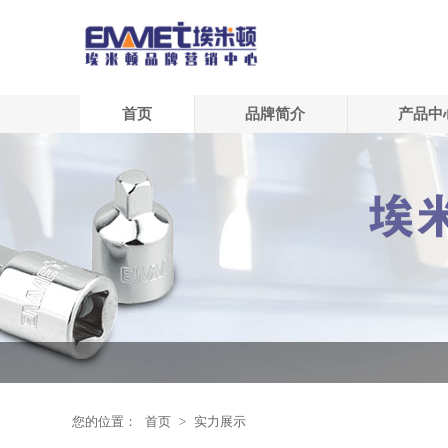
首页
品牌简介
产品中
您的位置：
首页
>
实力展示