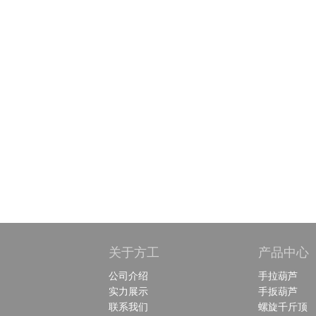
关于方工
产品中心
公司介绍
手拉葫芦
实力展示
手扳葫芦
联系我们
螺旋千斤顶