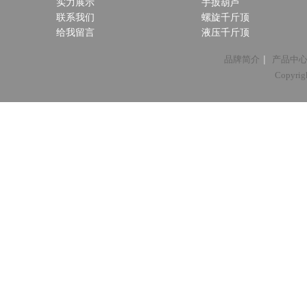
实力展示
手扳葫芦
联系我们
螺旋千斤顶
给我留言
液压千斤顶
|
品牌简介
产品中
Copyri