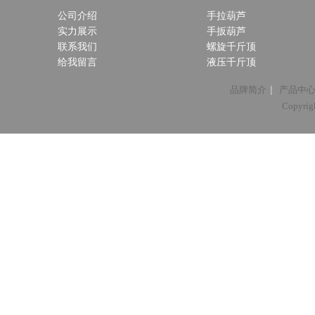
公司介绍
手拉葫芦
实力展示
手扳葫芦
联系我们
螺旋千斤顶
给我留言
液压千斤顶
|
品牌简介
产品中
Copyri